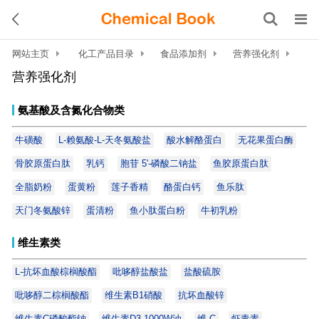
网站主页
化工产品目录
食品添加剂
营养强化剂
营养强化剂
氨基酸及含氮化合物类
牛磺酸
L-赖氨酸-L-天冬氨酸盐
酸水解酪蛋白
无花果蛋白酶
骨胶原蛋白肽
乳钙
胞苷 5'-磷酸二钠盐
鱼胶原蛋白肽
全脂奶粉
蛋黄粉
莲子香精
酪蛋白钙
鱼乐肽
天门冬氨酸锌
蛋清粉
鱼小肽蛋白粉
牛初乳粉
维生素类
L-抗坏血酸棕榈酸酯
吡哆醇盐酸盐
盐酸硫胺
吡哆醇二棕榈酸酯
维生素B1硝酸
抗坏血酸锌
维生素C磷酸酯钠
维生素D3 1000W油
维 C
虾青素