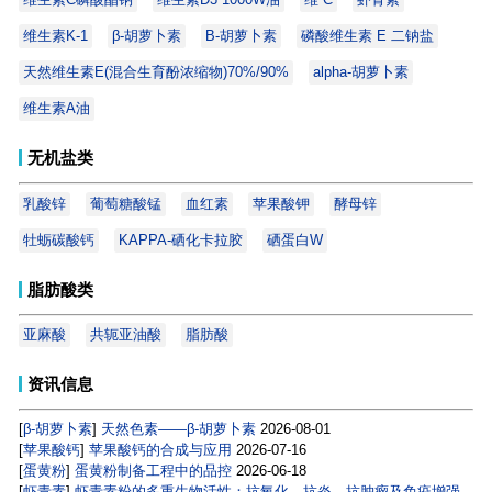
维生素K-1
β-胡萝卜素
Β-胡萝卜素
磷酸维生素 E 二钠盐
天然维生素E(混合生育酚浓缩物)70%/90%
alpha-胡萝卜素
维生素A油
无机盐类
乳酸锌
葡萄糖酸锰
血红素
苹果酸钾
酵母锌
牡蛎碳酸钙
KAPPA-硒化卡拉胶
硒蛋白W
脂肪酸类
亚麻酸
共轭亚油酸
脂肪酸
资讯信息
[
β-胡萝卜素
]
天然色素——β-胡萝卜素
2026-08-01
[
苹果酸钙
]
苹果酸钙的合成与应用
2026-07-16
[
蛋黄粉
]
蛋黄粉制备工程中的品控
2026-06-18
[
虾青素
]
虾青素粉的多重生物活性：抗氧化、抗炎、抗肿瘤及免疫增强