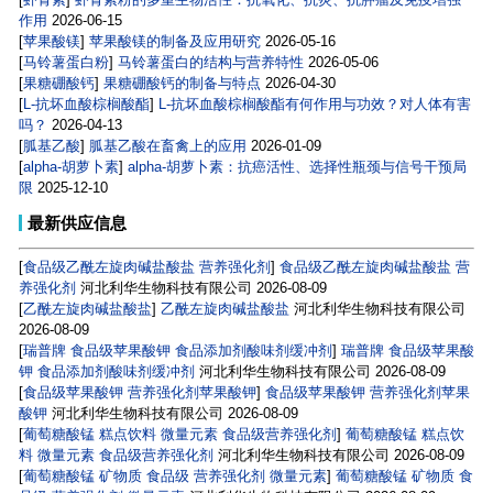
作用
2026-06-15
[
苹果酸镁
]
苹果酸镁的制备及应用研究
2026-05-16
[
马铃薯蛋白粉
]
马铃薯蛋白的结构与营养特性
2026-05-06
[
果糖硼酸钙
]
果糖硼酸钙的制备与特点
2026-04-30
[
L-抗坏血酸棕榈酸酯
]
L-抗坏血酸棕榈酸酯有何作用与功效？对人体有害
吗？
2026-04-13
[
胍基乙酸
]
胍基乙酸在畜禽上的应用
2026-01-09
[
alpha-胡萝卜素
]
alpha-胡萝卜素：抗癌活性、选择性瓶颈与信号干预局
限
2025-12-10
最新供应信息
[
食品级乙酰左旋肉碱盐酸盐 营养强化剂
]
食品级乙酰左旋肉碱盐酸盐 营
养强化剂
河北利华生物科技有限公司
2026-08-09
[
乙酰左旋肉碱盐酸盐
]
乙酰左旋肉碱盐酸盐
河北利华生物科技有限公司
2026-08-09
[
瑞普牌 食品级苹果酸钾 食品添加剂酸味剂缓冲剂
]
瑞普牌 食品级苹果酸
钾 食品添加剂酸味剂缓冲剂
河北利华生物科技有限公司
2026-08-09
[
食品级苹果酸钾 营养强化剂苹果酸钾
]
食品级苹果酸钾 营养强化剂苹果
酸钾
河北利华生物科技有限公司
2026-08-09
[
葡萄糖酸锰 糕点饮料 微量元素 食品级营养强化剂
]
葡萄糖酸锰 糕点饮
料 微量元素 食品级营养强化剂
河北利华生物科技有限公司
2026-08-09
[
葡萄糖酸锰 矿物质 食品级 营养强化剂 微量元素
]
葡萄糖酸锰 矿物质 食