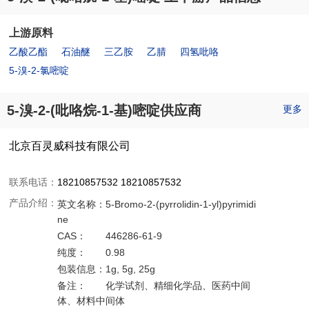
上游原料
乙酸乙酯
石油醚
三乙胺
乙腈
四氢吡咯
5-溴-2-氯嘧啶
5-溴-2-(吡咯烷-1-基)嘧啶供应商
更多
北京百灵威科技有限公司
联系电话：
18210857532 18210857532
产品介绍：
英文名称：
5-Bromo-2-(pyrrolidin-1-yl)pyrimidi
ne
CAS：
446286-61-9
纯度：
0.98
包装信息：
1g, 5g, 25g
备注：
化学试剂、精细化学品、医药中间
体、材料中间体