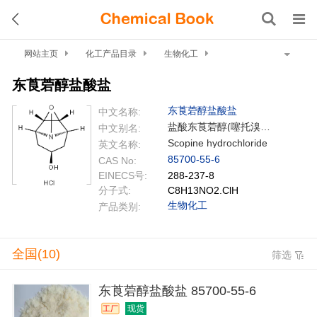
网站主页
化工产品目录
生物化工
中草药成分
盐酸东莨菪醇
东莨菪醇盐酸盐
东莨菪醇盐酸盐
中文名称:
盐酸东莨菪醇(噻托溴铵中间体);东莨菪醇盐酸盐或盐酸东莨菪醇;9-甲基-3-氧杂-9-氮杂三环[3.3.1.02.4]壬烷-7-醇盐酸盐;9-甲基-3-氧代-9-氮杂三环[3.3.1.02.4]壬烷-7-醇盐酸盐;盐酸东莨菪醇(噻托溴铵中间体) 100G;盐酸东莨菪醇;盐酸东莨宕醇;化合物LDN-193189 HCL
中文别名:
Scopine hydrochloride
英文名称:
85700-55-6
CAS No:
EINECS号:
288-237-8
分子式:
C8H13NO2.ClH
生物化工
产品类别:
全国(10)
筛选
东莨菪醇盐酸盐 85700-55-6
现货
工厂