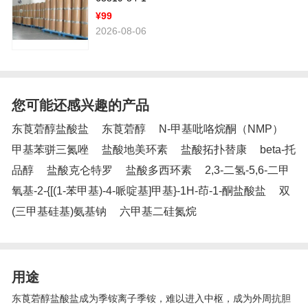
¥99
2026-08-06
您可能还感兴趣的产品
东莨菪醇盐酸盐
东莨菪醇
N-甲基吡咯烷酮（NMP）
甲基苯骈三氮唑
盐酸地美环素
盐酸拓扑替康
beta-托
品醇
盐酸克仑特罗
盐酸多西环素
2,3-二氢-5,6-二甲
氧基-2-{[(1-苯甲基)-4-哌啶基]甲基}-1H-茚-1-酮盐酸盐
双
(三甲基硅基)氨基钠
六甲基二硅氮烷
用途
东莨菪醇盐酸盐成为季铵离子季铵，难以进入中枢，成为外周抗胆