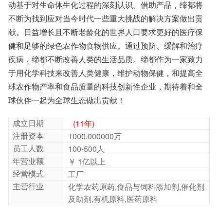
发展。为此，我们重新调整了企业的结构。
缔都
的核心业
务包括三个部分：医药，健康消费品以及农业化学品产
品。
请电话议价，网站报价仅供参考
！
您的专属服务热线
：
15829046862
（微信同号）
QQ
：
3178789928
电话：
029-61856358
传真：
+86-29-88380327
球伙伴一起为全球生态做出贡献！
盐酸东莨菪醇;盐酸东莨宕醇;
成立日期
(11年)
注册资本
1000.000000万
员工人数
100-500人
年营业额
￥ 1亿以上
经营模式
工厂
主营行业
化学农药原药,食品与饲料添加剂,催化剂
及助剂,有机原料,医药原料