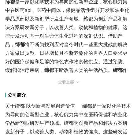
缔都
是一家以化学技术为导向的创新型企业，核心能力集
中在医药api，医药中间体，保健品活性组分开发和农业化
学品原药以及新剂型研发生产领域。
缔都
为创新产品和解
决方案研发新分子，以改善人类、动物和植物的健康。这
些研发活动基于对生命体生化过程的深刻认识。借助产
品，
缔都
将不断为找到应对当今时代一些重大挑战的解决
方案做出贡献。日益增长且不断老龄化的世界人口要求更
好的医疗保健和足够的绿色农作物食物供应。通过预防、
缓解和治疗疾病，
缔都
不断改善人类的生活品质。
缔都
作
为一家致力于用化学科技来改善人类健康，维护动物保
健，和提高全球农作物产率和食品质量的科技创新性企
查看全部
公司简介
业，期待着和全球伙伴一起为全球生态做出贡献！
关于缔都 以创新与发展创造价值 缔都是一家以化学技术
为导向的创新型企业，核心能力集中在医药保健和农业化
学品新剂型研发生产领域。缔都为创新产品和解决方案研
发新分子，以改善人类、动物和植物的健康。这些研发活
动基于对生命体生化过程的深刻认识。借助产品，缔都将
不断为找到应对当今时代一些重大挑战的解决方案做出贡
献。日益增长且不断老龄化的世界人口要求更好的医疗保
健和足够的绿色农作物食物供应。通过预防、缓解和治疗
疾病，缔都不断改善人类的生活品质。缔都作为一家致力
于用化学科技来改善人类健康，维护动物保健，和提高全
球农作物产率和食品质量的科技创新性企业，期待着和全
专注于生命科学业务
材料科技业务领域，
缔都
即专注于生命科学领域的成功