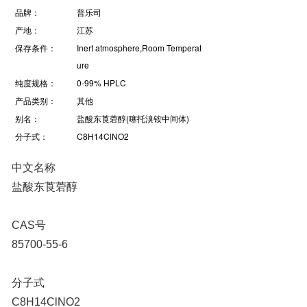
品牌：
普乐司
产地：
江苏
保存条件：
Inert atmosphere,Room Temperat
ure
纯度规格：
0-99% HPLC
产品类别：
其他
别名：
盐酸东莨菪醇(噻托溴铵中间体)
分子式：
C8H14ClNO2
中文名称
盐酸东莨菪醇
CAS号
85700-55-6
分子式
C8H14ClNO2