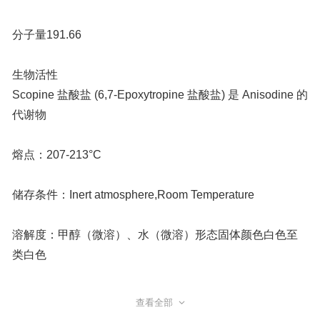
分子量191.66
生物活性
Scopine 盐酸盐 (6,7-Epoxytropine 盐酸盐) 是 Anisodine 的
代谢物
熔点：207-213°C
储存条件：Inert atmosphere,Room Temperature
溶解度：甲醇（微溶）、水（微溶）形态固体颜色白色至
类白色
查看全部
C8H14ClNO2;盐酸东莨菪醇(噻托溴铵中间体);盐酸东莨菪醇;85700-55-6;