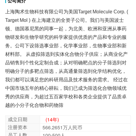
公司简介
Epoxytropine
上海陶术生物科技有限公司为美国Target Molecule Corp. (
Target Mol ) 在上海建立的全资子公司。我们与美国波士
顿、德国慕尼黑的同事一起，为北美、欧洲和亚洲从事药
物研发和生物学研究的科学家提供优质的产品和专业的服
务。公司下设筛选事业部，化学事业部，生物事业部和新
材料部。 从虚拟筛选到实体化合物分子供应；从商业化产
品销售到个性化定制合成；从对明确靶点的分子筛选到对
明确分子的多靶点筛选，从高通量筛选到化学结构优化，
我们都可以满足您的科研用品及技术服务的需求。 经过在
中国市场五年的精心耕耘，我们已成为筛选化合物领域优
秀的供应商，为超过五百家学校和各类企业提供了品质卓
2′-Hydroxydihydrochalcone | Isonicotinic acid |
4-Carboxypyrazole | Melamine | H-ASP-PHE-
OH | 10-Undecen-1-ol | Urolithin A | 4-(4-Amino-
3-fluorophenoxy)-N-methylpicolinamide | 2-
(Methylamino)benzoic acid | Clozapine N-Oxide
相关
产品
| Mycophenolate Mofetil | Lansoprazole sulfide
相关
经典已知活性库 | 抗癌化合物库 | 已知活性化合物
库
库
越的小分子化合物和药物筛
成立日期
(14年)
注册资本
566.2651万人民币
员工人数
100-500人