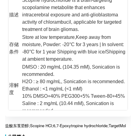
Scopine hydrochloride is a brain-targeting
scopolamine metabolite that enhances
intracerebral exposure and anti-glioblastoma
activity of chlorambucil, applicable for targeted
描述
treatment of brain gliomas.
Store at low temperature,Keep away from
moisture, Powder: -20°C for 3 years | In solvent:
-80°C for 1 year Shipping with blue ice/Shipping
存储
条件
at ambient temperature.
DMSO : 20 mg/mL (104.35 mM), Sonication is
recommended.
H2O : ≥ 80 mg/mL, Sonication is recommended.
溶解
Ethanol : <1 mg/mL (<1 mM)
度
10% DMSO+40% PEG300+5% Tween-80+45%
Saline : 2 mg/mL (10.44 mM), Sonication is
recommended.
α1-adrenergic receptor | Scopine hydrochloride |
Scopine | Inhibitor | inhibit | Beta Receptor |
AdrenergicReceptor | Adrenergic Receptor | 6,7-
盐酸东莨菪醇;Scopine HCl;6,7-Epoxytropine hydrochloride;TargetMol
关键
字