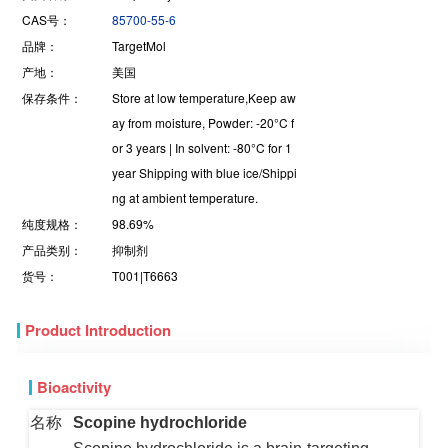
CAS号：
85700-55-6
品牌：
TargetMol
产地：
美国
保存条件：
Store at low temperature,Keep aw
ay from moisture, Powder: -20°C f
or 3 years | In solvent: -80°C for 1
year Shipping with blue ice/Shippi
ng at ambient temperature.
纯度规格：
98.69%
产品类别：
抑制剂
货号：
T001|T6663
Product Introduction
Bioactivity
名称
Scopine hydrochloride