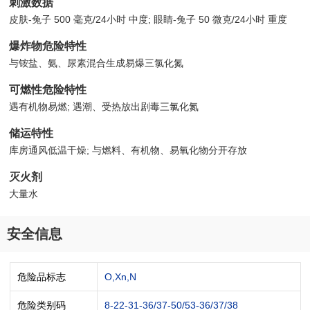
刺激数据
皮肤-兔子 500 毫克/24小时 中度; 眼睛-兔子 50 微克/24小时 重度
爆炸物危险特性
与铵盐、氨、尿素混合生成易爆三氯化氮
可燃性危险特性
遇有机物易燃; 遇潮、受热放出剧毒三氯化氮
储运特性
库房通风低温干燥; 与燃料、有机物、易氧化物分开存放
灭火剂
大量水
安全信息
危险品标志
O,Xn,N
危险类别码
8-22-31-36/37-50/53-36/37/38