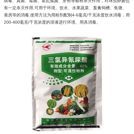
病毒、真菌、霉菌、霍乱孤菌、芽孢等都有杀灭作用，对球虫卵囊也
有一定杀灭作用,可用于环境、饮水、水果蔬菜、畜禽饲槽、鱼塘、
蚕房等的消毒,使用方法为用粉剂配制4-6毫克/千克浓度饮水消毒，用
200-400毫克/千克浓度的溶液进行环境、用具消毒。