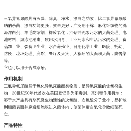
三氯异氰尿酸具有灭藻、除臭、净水、漂白之功效，比二氯异氰尿酸
钠的杀菌、漂白功能更强，效果更好，广泛用于棉、麻化纤织物的洗
涤漂白剂、羊毛防缩剂、橡胶氯化，油钻井泥浆污水的灭菌处理、电
池材料、游泳池消毒、饮用水消毒、工业污水和生活污水的处理、食
品加工业、饮食卫生业、水产养殖业、日用化学工业、医院、托幼、
防疫、垃圾处理、宾馆、餐厅及天灾、人祸后的大面积灭菌，防传染
等。
它也可以用于合成萘酚。
作用机制
三氯异氰尿酸属于氯化异氰尿酸酯类物质，是异氰尿酸的含氯衍生
物，20世纪50年代首次在美国登记作为消毒剂。其消毒作用机制：
溶于水产生具有杀死微生物活性的次氯酸。次氯酸分子量小，易扩散
到细菌表面并穿透细胞膜进入菌体内，使菌体蛋白氧化导致细菌死
亡。
产品特性