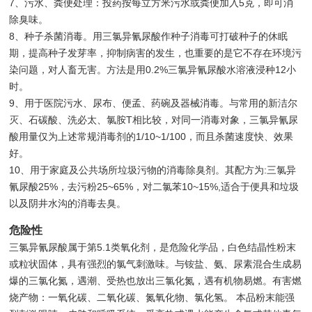
7、污水、粪便处理：投药按每立方米污水或粪便加入5克，即可消
除臭味。
8、种子杀菌消毒。用三氯异氰尿酸作种子消毒可打破种子的休眠
期，提高种子发芽率，抑制病害的发生，也重要的是它不存在环境污
染问题，对人畜无害。方法是用0.2%三氯异氰尿酸水溶液浸种12小
时。
9、用于医院污水、尿布、便孟、药碗及器械消毒。与常用的新洁尔
灭、石碳酸、洗必太、氯胺T相比较，对同一消毒对象，三氯异氰尿
酸用量仅为上述常规消毒剂的1/10~1/100，而且杀菌速度快、效果
好。
10、用于家庭及公共场所垃圾污物的消毒除臭剂。其配方为:三氯异
氰尿酸25%，去污粉25~65%，对二氯苯10~15%,适合于便具和垃圾
以及阴井水沟的消毒去臭。
危险性
三氯异氰尿酸属于第5.1类氧化剂，是危险化学品，白色结晶性粉末
或粒状固体，具有强烈的氯气刺激味。与铵盐、氨、尿素混合生成易
爆的三氯化氮，遇潮、受热也放出三氯化氮，遇有机物易燃。有害燃
烧产物：一氧化碳、二氧化碳、氮氧化物、氯化氢。 本品粉末能强