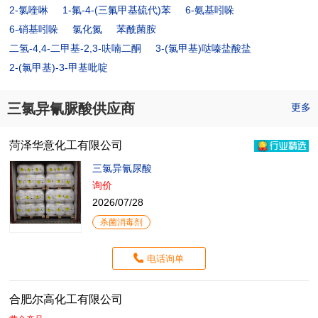
2-氯喹啉
1-氟-4-(三氟甲基硫代)苯
6-氨基吲哚
6-硝基吲哚
氯化氮
苯酰菌胺
二氢-4,4-二甲基-2,3-呋喃二酮
3-(氯甲基)哒嗪盐酸盐
2-(氯甲基)-3-甲基吡啶
三氯异氰脲酸供应商
更多
菏泽华意化工有限公司
三氯异氰尿酸
询价
2026/07/28
杀菌消毒剂
电话询单
合肥尔高化工有限公司