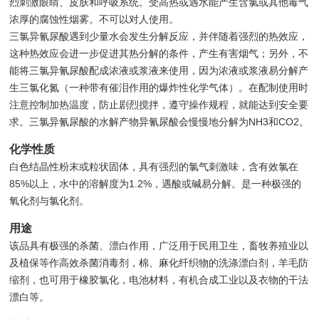
烈刺激眼睛、皮肤和呼吸系统。受高热或遇水能产生含氯或其他毒气
浓厚的腐蚀性烟雾。不可以对人使用。
三氯异氰尿酸遇到少量水会发生分解反应，并伴随着强烈的热效应，
这种热效应会进一步促进其热分解的条件，产生有害烟气；另外，不
能将三氯异氰尿酸配成浓液或浆液来使用，因为浓液或浆液易分解产
生三氯化氮（一种带有催泪作用的爆炸性化学气体）。在配制使用时
注意控制加热温度，防止剧烈搅拌，遵守操作规程，就能达到安全要
求。三氯异氰尿酸的水解产物异氰尿酸会慢慢地分解为NH3和CO2。
化学性质
白色结晶性粉末或粒状固体，具有强烈的氯气刺激味，含有效氯在
85%以上，水中的溶解度为1.2%，遇酸或碱易分解。是一种极强的
氧化剂与氯化剂。
用途
该品具有极强的杀菌、漂白作用，广泛用于民用卫生，畜牧养殖业以
及植保等作高效杀菌消毒剂，棉、麻化纤织物的洗涤漂白剂，羊毛防
缩剂，也可用于橡胶氯化，电池材料，有机合成工业以及衣物的干法
漂白等。