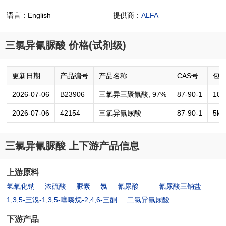
语言：English
提供商：
ALFA
三氯异氰脲酸 价格(试剂级)
更新日期
产品编号
产品名称
CAS号
包
2026-07-06
B23906
三氯异三聚氰酸, 97%
87-90-1
100
2026-07-06
42154
三氯异氰尿酸
87-90-1
5kg
三氯异氰脲酸 上下游产品信息
上游原料
氢氧化钠
浓硫酸
脲素
氯
氰尿酸
氰尿酸三钠盐
1,3,5-三溴-1,3,5-噻嗪烷-2,4,6-三酮
二氯异氰尿酸
下游产品