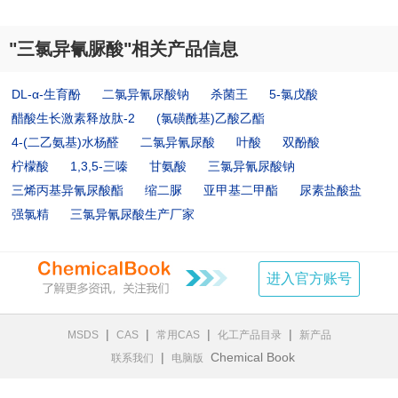
"三氯异氰脲酸"相关产品信息
DL-α-生育酚
二氯异氰尿酸钠
杀菌王
5-氯戊酸
醋酸生长激素释放肽-2
(氯磺酰基)乙酸乙酯
4-(二乙氨基)水杨醛
二氯异氰尿酸
叶酸
双酚酸
柠檬酸
1,3,5-三嗪
甘氨酸
三氯异氰尿酸钠
三烯丙基异氰尿酸酯
缩二脲
亚甲基二甲酯
尿素盐酸盐
强氯精
三氯异氰尿酸生产厂家
进入官方账号
|
|
|
|
MSDS
CAS
常用CAS
化工产品目录
新产品
|
Chemical Book
联系我们
电脑版