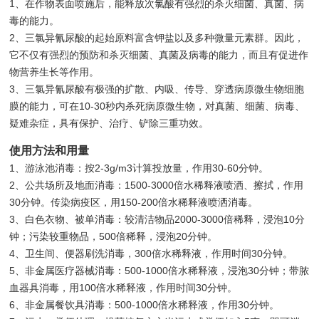
1、在作物表面喷施后，能释放次氯酸有强烈的杀灭细菌、真菌、病
毒的能力。
2、三氯异氰尿酸的起始原料富含钾盐以及多种微量元素群。因此，
它不仅有强烈的预防和杀灭细菌、真菌及病毒的能力，而且有促进作
物营养生长等作用。
3、三氯异氰尿酸有极强的扩散、内吸、传导、穿透病原微生物细胞
膜的能力，可在10-30秒内杀死病原微生物，对真菌、细菌、病毒、
疑难杂症，具有保护、治疗、铲除三重功效。
使用方法和用量
1、游泳池消毒：按2-3g/m3计算投放量，作用30-60分钟。
2、公共场所及地面消毒：1500-3000倍水稀释液喷洒、擦拭，作用
30分钟。传染病疫区，用150-200倍水稀释液喷洒消毒。
3、白色衣物、被单消毒：较清洁物品2000-3000倍稀释，浸泡10分
钟；污染较重物品，500倍稀释，浸泡20分钟。
4、卫生间、便器刷洗消毒，300倍水稀释液，作用时间30分钟。
5、非金属医疗器械消毒：500-1000倍水稀释液，浸泡30分钟；带脓
血器具消毒，用100倍水稀释液，作用时间30分钟。
6、非金属餐饮具消毒：500-1000倍水稀释液，作用30分钟。