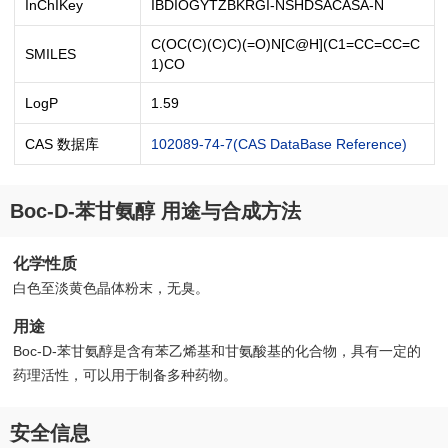
InChIKey
IBDIOGYTZBKRGI-NSHDSACASA-N
C(OC(C)(C)C)(=O)N[C@H](C1=CC=CC=C
SMILES
1)CO
LogP
1.59
CAS 数据库
102089-74-7(CAS DataBase Reference)
Boc-D-苯甘氨醇 用途与合成方法
化学性质
白色至淡黄色晶体粉末，无臭。
用途
Boc-D-苯甘氨醇是含有苯乙烯基和甘氨酸基的化合物，具有一定的
药理活性，可以用于制备多种药物。
安全信息