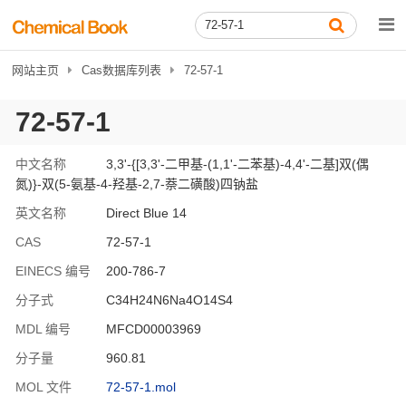
网站主页
Cas数据库列表
72-57-1
72-57-1
中文名称
3,3'-{[3,3'-二甲基-(1,1'-二苯基)-4,4'-二基]双(偶
氮)}-双(5-氨基-4-羟基-2,7-萘二磺酸)四钠盐
英文名称
Direct Blue 14
CAS
72-57-1
EINECS 编号
200-786-7
分子式
C34H24N6Na4O14S4
MDL 编号
MFCD00003969
分子量
960.81
MOL 文件
72-57-1.mol