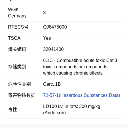
WGK
3
Germany
RTECS号
QJ6475000
TSCA
Yes
海关编码
32041400
6.1C - Combustible acute toxic Cat.3
存储类别
toxic compounds or compounds
which causing chronic effects
危险性类别
Carc. 1B
毒害物质数据
72-57-1(Hazardous Substances Data)
LD100 i.v. in rats: 300 mg/kg
毒性
(Anderson)