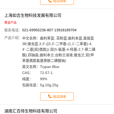
电话询单
上海如吉生物科技发展有限公司
黄金产品
联系电话：
021-69955236-807 13918189704
产品介绍：
中文名称：
曲利苯蓝; 苔盼蓝;曲利本蓝;直接蓝
3B;锥虫蓝;3,3'-{[3,3'-二甲基-(1,1'-二苯基)-4,
4'-二基]双(偶氮)}-双(5-氨基-4-羟基-2,7-萘二磺
酸),四钠盐;曲利本兰;台盼兰溶液;锥虫兰;双(甲
苯基偶氮氨基萘酚二磺酸钠)
英文名称：
Trypan Blue
CAS：
72-57-1
纯度：
99%
包装信息：
5g;10g;25g
电话询单
湖南汇百侍生物科技有限公司