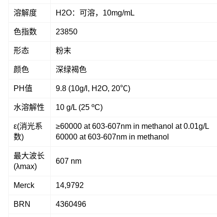
溶解度
H2O：可溶，10mg/mL
色指数
23850
形态
粉末
颜色
深绿褐色
PH值
9.8 (10g/l, H2O, 20℃)
水溶解性
10 g/L (25 ºC)
ε(消光系
≥60000 at 603-607nm in methanol at 0.01g/L
数)
60000 at 603-607nm in methanol
最大波长
607 nm
(λmax)
Merck
14,9792
BRN
4360496