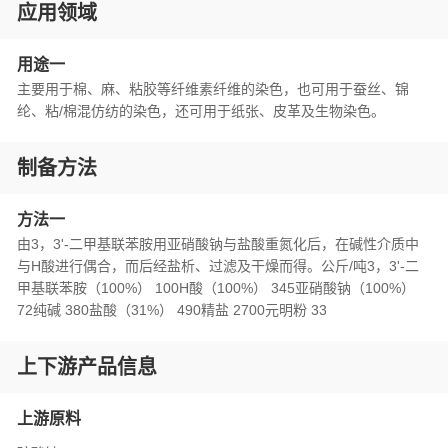
应用领域
用途一
主要用于棉、麻、粘胶等纤维素纤维的染色，也可用于蚕丝、锦
纶、粘/棉混仿纺的染色，还可用于纸张、皮革及生物染色。
制备方法
方法一
由3，3'-二甲基联苯胺用亚硝酸钠与盐酸重氮化后，在碱性介质中
与H酸进行偶合，而后经盐析、过滤及干燥而得。公斤/吨3，3'-二
甲基联苯胺（100%） 100H酸（100%） 345亚硝酸钠（100%）
72纯碱 380盐酸（31%） 490精盐 2700元明粉 33
上下游产品信息
上游原料