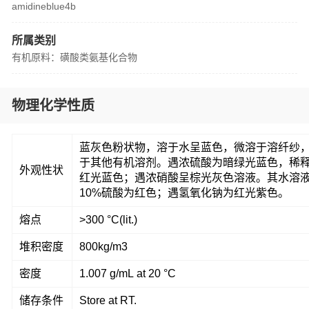
amidineblue4b
所属类别
有机原料：磺酸类氨基化合物
物理化学性质
蓝灰色粉状物，溶于水呈蓝色，微溶于溶纤纱
于其他有机溶剂。遇浓硫酸为暗绿光蓝色，稀
外观性状
红光蓝色；遇浓硝酸呈棕光灰色溶液。其水溶
10%硫酸为红色；遇氢氧化钠为红光紫色。
熔点
>300 °C(lit.)
堆积密度
800kg/m3
密度
1.007 g/mL at 20 °C
储存条件
Store at RT.