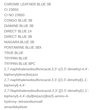
CHROME LEATHER BLUE 3B
CI 23850
CI NO 23850
CONGO BLUE 3B
DIAMINE BLUE 3B
DIRECT BLUE 14
DIRECT BLUE 3B
NIAGARA BLUE 3B
PONTAMINE BLUE 3BX
TRUE BLUE
TRYPAN BLUE
TRYPAN BLUE BPC
2,7-naphthalenedisulfonicacid,3,3’-((3,3’-dimethyl-4,4’-
biphenylylene)bis(azo
2,7-naphthalenedisulfonicacid,3,3’-[(3,3’-dimethyl[1,1’-
biphenyl]-4,4’-
2,7-Naphthalenedisulfonicacid,3,3’-[[3,3’-dimethyl(1,1’-
biphenyl)-4,4’-diyl]bis(azo)]bis(5-amino-4-
hydroxy-,tetrasodiumsalt
amanilskybluer