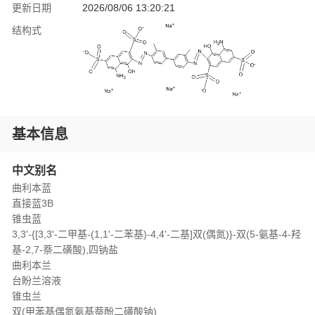
更新日期
2026/08/06 13:20:21
结构式
基本信息
中文别名
曲利本蓝
直接蓝3B
锥虫蓝
3,3'-{[3,3'-二甲基-(1,1'-二苯基)-4,4'-二基]双(偶氮)}-双(5-氨基-4-羟
基-2,7-萘二磺酸),四钠盐
曲利本兰
台盼兰溶液
锥虫兰
双(甲苯基偶氮氨基萘酚二磺酸钠)