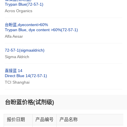
Trypan Blue(72-57-1)
Acros Organics
台盼蓝,dyecontent>60%
Trypan Blue, dye content >60%(72-57-1)
Alfa Aesar
72-57-1(sigmaaldrich)
Sigma Aldrich
直接蓝 14
Direct Blue 14(72-57-1)
TCI Shanghai
台盼蓝价格(试剂级)
报价日期
产品编号
产品名称