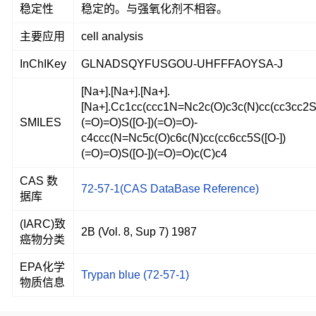
稳定性
稳定的。与强氧化剂不相容。
主要应用
cell analysis
InChIKey
GLNADSQYFUSGOU-UHFFFAOYSA-J
[Na+].[Na+].[Na+].
[Na+].Cc1cc(ccc1N=Nc2c(O)c3c(N)cc(cc3cc2S(
SMILES
(=O)=O)S([O-])(=O)=O)-
c4ccc(N=Nc5c(O)c6c(N)cc(cc6cc5S([O-])
(=O)=O)S([O-])(=O)=O)c(C)c4
CAS 数
72-57-1(CAS DataBase Reference)
据库
(IARC)致
2B (Vol. 8, Sup 7) 1987
癌物分类
EPA化学
Trypan blue (72-57-1)
物质信息