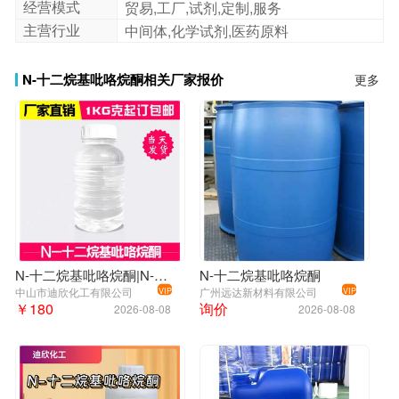
经营模式
7.重原子数量:18
贸易,工厂,试剂,定制,服务
主营行业
中间体,化学试剂,医药原料
8.表面电荷:0
9.复杂度:215
N-十二烷基吡咯烷酮相关厂家报价
更多
10.同位素原子数量:0
11.确定原子立构中心数量:0
12.不确定原子立构中心数量:0
13.确定化学键立构中心数量:0
14.不确定化学键立构中心数量:0
15.共价键单元数量:1
[ 更多 ]：
N-十二烷基吡咯烷酮|N-月桂基吡咯烷酮
N-十二烷基吡咯烷酮
中山市迪欣化工有限公司
广州远达新材料有限公司
VIP
VIP
1. 性状：未确定
￥180
询价
2026-08-08
2026-08-08
2. 密度（g/mLat 25° C）：0.89
3. 相对蒸汽密度（g/mL,空气=1）：未确定
4. 熔点（℃）：未确定