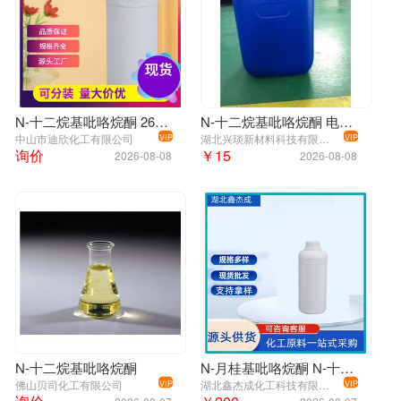
5. 沸点（℃,常压）：未确定
6. 沸点（℃,11mmHg）：202-205
7. 折射率（n20/D）：1.466
8. 闪点（℃）：> 110
9. 比旋光度（º ）：未确定
N-十二烷基吡咯烷酮 2687-96-9 应用介绍
N-十二烷基吡咯烷酮 电子涂层的剥落剂 2687-96-9
中山市迪欣化工有限公司
湖北兴琰新材料科技有限公司
VIP
VIP
10. 自燃点或引燃温度（℃）：未确定
询价
￥15
2026-08-08
2026-08-08
11. 蒸气压（hPa,21.1℃）：未确定
12. 饱和蒸气压（kPa,114.4 ℃）：未确定
13. 燃烧热（KJ/mol）：未确定
14. 临界温度（℃）：未确定
15. 临界压力（MPa）：未确定
16. 油水（辛醇/水）分配系数的对数值：未确定
17. 爆炸上限（%,V/V）：未确定
18. 爆炸下限（%,V/V）：未确定
N-十二烷基吡咯烷酮
N-月桂基吡咯烷酮 N-十二烷基吡咯烷酮 表面活性剂
19. 溶解性：未确定
佛山贝司化工有限公司
湖北鑫杰成化工科技有限公司
VIP
VIP