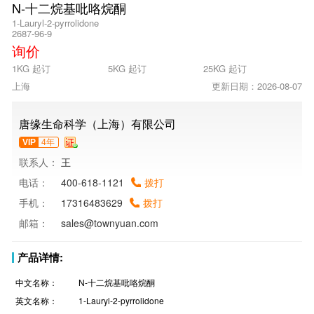
N-十二烷基吡咯烷酮
1-Lauryl-2-pyrrolidone
2687-96-9
询价
1KG 起订
5KG 起订
25KG 起订
上海
更新日期：2026-08-07
唐缘生命科学（上海）有限公司
VIP
4年
联系人：
王
电话：
400-618-1121
拨打
手机：
17316483629
拨打
邮箱：
sales@townyuan.com
产品详情:
中文名称：
N-十二烷基吡咯烷酮
英文名称：
1-Lauryl-2-pyrrolidone