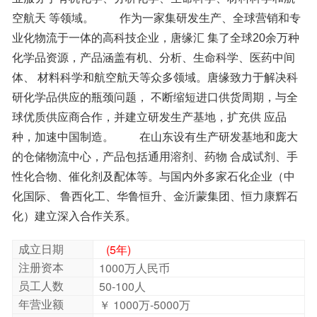
1、 摩尔折射率：77.79
2、 摩尔体积（cm³/mol）：278.9
3、 等张比容（90.2K）：672.9
4、 表面张力（dyne/cm）：33.8
5、 介电常数（F/m）：无可用
6、 偶极距（D）：无可用
7、 极化率（10-24cm³）：30.84
[ 计算化学 ]：
1.疏水参数计算参考值（XlogP）:5.4
2.氢键供体数量:0
化）建立深入合作关系。
3.氢键受体数量:1
成立日期
(5年)
4.可旋转化学键数量:11
注册资本
1000万人民币
5.互变异构体数量:2
员工人数
50-100人
6.拓扑分子极性表面积20.3
年营业额
￥ 1000万-5000万