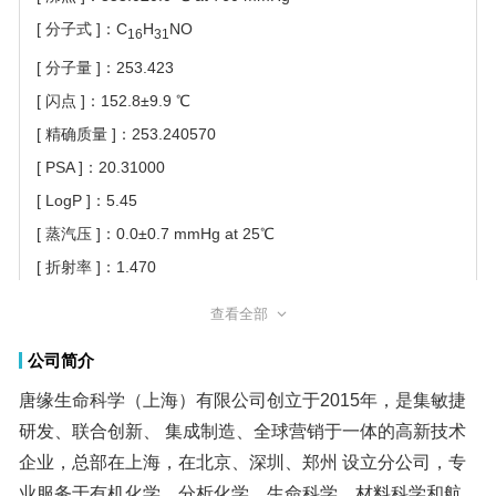
[ 分子式 ]：C
H
NO
16
31
[ 分子量 ]：253.423
[ 闪点 ]：152.8±9.9 ℃
[ 精确质量 ]：253.240570
[ PSA ]：20.31000
[ LogP ]：5.45
[ 蒸汽压 ]：0.0±0.7 mmHg at 25℃
[ 折射率 ]：1.470
[ 储存条件 ]：
查看全部
密封于阴凉干燥处保存
公司简介
[ 稳定性 ]：
常温常压下稳定
唐缘生命科学（上海）有限公司创立于2015年，是集敏捷
研发、联合创新、 集成制造、全球营销于一体的高新技术
企业，总部在上海，在北京、深圳、郑州 设立分公司，专
业服务于有机化学、分析化学、生命科学、材料科学和航
空航天 等领域。 作为一家集研发生产、全球营销和专
业化物流于一体的高科技企业，唐缘汇 集了全球20余万种
化学品资源，产品涵盖有机、分析、生命科学、医药中间
体、 材料科学和航空航天等众多领域。唐缘致力于解决科
研化学品供应的瓶颈问题， 不断缩短进口供货周期，与全
球优质供应商合作，并建立研发生产基地，扩充供 应品
种，加速中国制造。 在山东设有生产研发基地和庞大
的仓储物流中心，产品包括通用溶剂、药物 合成试剂、手
性化合物、催化剂及配体等。与国内外多家石化企业（中
化国际、 鲁西化工、华鲁恒升、金沂蒙集团、恒力康辉石
[ 分子结构 ]：