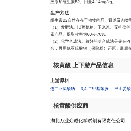
应添加维生素B2。用量4-14mg/kg。
生产方法
维生素B2自然存在于动物的肝、肾以及肉类
（1）发酵法。以葡萄糖、玉米浆、无机盐等为培养
素产品。提取收率为60%-70%。
（2）化学合成法。较好的哈合成法是先在PH=
合，再用低亚硫酸钠（保险粉）还原，最后在
核黄酸 上下游产品信息
上游原料
连二亚硫酸钠
3,4-二甲基苯胺
巴比妥酸
核黄酸供应商
湖北万业众诚化学试剂有限责任公司