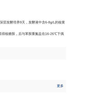
℃深层发酵培养9天，发酵液中含6-8g/L的核黄
原得核糖胺，后与苯胺重氮盐在16-26℃下偶
更多