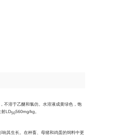
醇，不溶于乙醚和氯仿。水溶液成黄绿色，饱
射LD
560mg/kg。
50
影响其生长。在种畜、母猪和鸡蛋的饲料中更