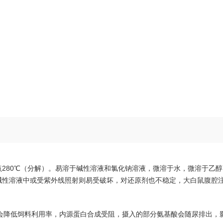
280℃（分解）。易溶于碱性溶液和氯化钠溶液，微溶于水，微溶于乙
碱性溶液中或受紫外线照射则易受破坏，对还原剂也不稳定，大白鼠腹腔注
，会降低饲料利用率，内源蛋白合成受阻，摄入的部分氨基酸会随尿排出，