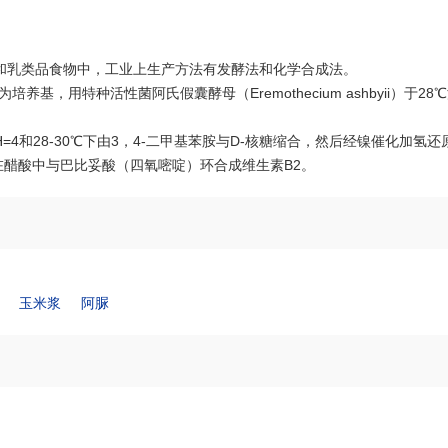
和乳类品食物中，工业上生产方法有发酵法和化学合成法。
基，用特种活性菌阿氏假囊酵母（Eremothecium ashbyii）于28
4和28-30℃下由3，4-二甲基苯胺与D-核糖缩合，然后经镍催化加氢还
醋酸中与巴比妥酸（四氧嘧啶）环合成维生素B2。
玉米浆
阿脲