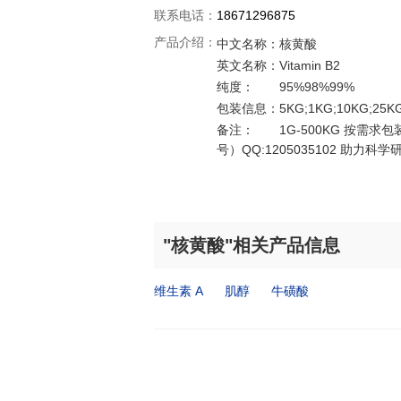
联系电话：
18671296875
产品介绍：
中文名称：
核黄酸
英文名称：
Vitamin B2
纯度：
95%98%99%
包装信息：
5KG;1KG;10KG;2
备注：
1G-500KG 按需求
号）QQ:1205035102 助力
"核黄酸"相关产品信息
维生素 A
肌醇
牛磺酸