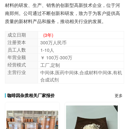
秉承着客户是上帝的原则期待你的来电询价，结成长期的
战略合作伙伴
质量的新材料产品和服务，推动相关行业的发展。
51168-26-4;咖啡因杂质 ;2-methoxy-1,7,9-trim;山东;东德;
成立日期
(3年)
注册资本
300万人民币
员工人数
1-10人
年营业额
￥ 100万-300万
经营模式
工厂,定制
主营行业
中间体,医药中间体,合成材料中间体,有机
合成试剂
咖啡因杂质相关厂家报价
更多