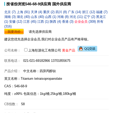
按省份浏览546-68-9供应商
国外供应商
北京 (7)
上海 (91)
天津 (4)
重庆 (2)
四川 (8)
广东 (14)
浙江 (12)
福建 (7)
湖南 (3)
湖北 (40)
山东 (40)
山西 (1)
河南 (8)
河北 (11)
辽宁 (2)
黑龙江
(1)
安徽 (12)
江苏 (45)
江西 (1)
陕西 (4)
香港 (3)
企业会员
(309)
所有
(316)
我要询价
请先选择供应商
建议您优先选择企业会员,我们对企业会员产品有严格审核。
公司名称：
上海彤源化工有限公司
黄金产品
联系电话：
021-021-69182866 13701855675
产品介绍：
中文名称：四异丙醇钛
英文名称：Titanium tetraisopropanolate
CAS：546-68-9
纯度：≥99% 包装信息：1kg/桶;25kg/桶;180kg/桶
CB指数：
58