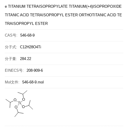
e
TITANIUM TETRAISOPROPYLATE
TITANIUM(+4)ISOPROPOXIDE
TITANIC ACID TETRAISOPROPYL ESTER
ORTHOTITANIC ACID TE
TRAISOPROPYL ESTER
CAS号:
546-68-9
分子式:
C12H28O4Ti
分子量:
284.22
EINECS号:
208-909-6
Mol文件:
546-68-9.mol