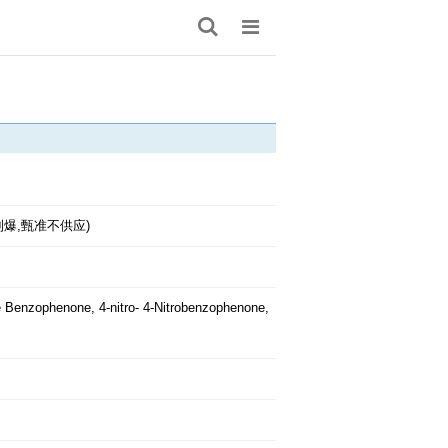
制爆,甄准不供应)
e
Benzophenone, 4-nitro-
4-Nitrobenzophenone,