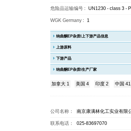
危险品运输编号 :
UN1230 - class 3 - P
WGK Germany :
1
纳曲酮EP杂质I上下游产品信息
上游原料
下游产品
纳曲酮EP杂质I生产厂家
加拿大 1
美国 4
印度 2
中国 41
公司名称：
南京康满林化工实业有限
联系电话：
025-83697070