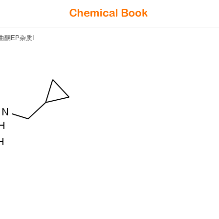
酮EP杂质I