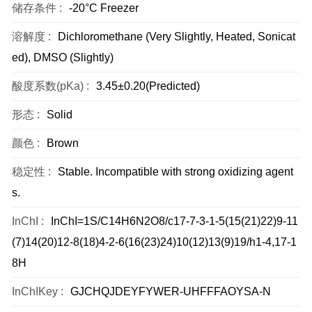
储存条件 :
-20°C Freezer
溶解度 :
Dichloromethane (Very Slightly, Heated, Sonicat
ed), DMSO (Slightly)
酸度系数(pKa) :
3.45±0.20(Predicted)
形态 :
Solid
颜色 :
Brown
稳定性 :
Stable. Incompatible with strong oxidizing agent
s.
InChI :
InChI=1S/C14H6N2O8/c17-7-3-1-5(15(21)22)9-11
(7)14(20)12-8(18)4-2-6(16(23)24)10(12)13(9)19/h1-4,17-1
8H
InChIKey :
GJCHQJDEYFYWER-UHFFFAOYSA-N