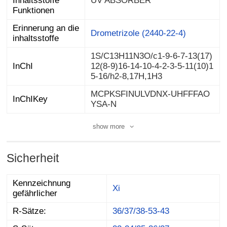
UV ABSORBER
Funktionen
Erinnerung an die
Drometrizole (2440-22-4)
inhaltsstoffe
1S/C13H11N3O/c1-9-6-7-13(17)
12(8-9)16-14-10-4-2-3-5-11(10)1
InChI
5-16/h2-8,17H,1H3
MCPKSFINULVDNX-UHFFFAO
InChIKey
YSA-N
show more
Sicherheit
Kennzeichnung
Xi
gefährlicher
R-Sätze:
36/37/38-53-43