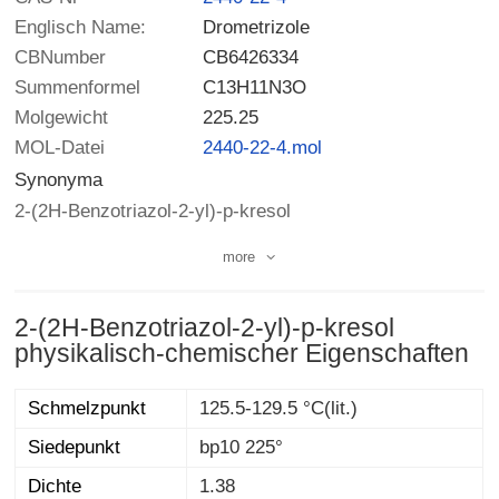
Englisch Name:
Drometrizole
CBNumber
CB6426334
Summenformel
C13H11N3O
Molgewicht
225.25
MOL-Datei
2440-22-4.mol
Synonyma
2-(2H-Benzotriazol-2-yl)-p-kresol
more
2-(2H-Benzotriazol-2-yl)-p-kresol
physikalisch-chemischer Eigenschaften
Schmelzpunkt
125.5-129.5 °C(lit.)
Siedepunkt
bp10 225°
Dichte
1.38