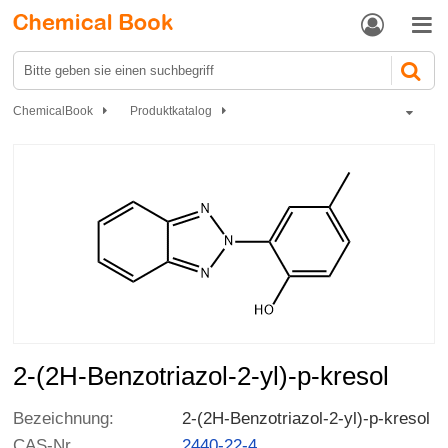


ChemicalBook
Produktkatalog
Katalysatoren und Additive
UV-Absorber
2-(2H-Benzotriazol-2-yl)-p-kresol
2-(2H-Benzotriazol-2-yl)-p-kresol
Bezeichnung:
2-(2H-Benzotriazol-2-yl)-p-kresol
CAS-Nr
2440-22-4