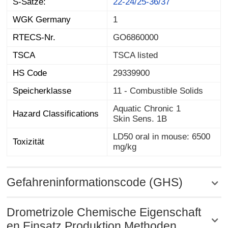
S-Sätze:
22-24/25-36/37
WGK Germany
1
RTECS-Nr.
GO6860000
TSCA
TSCA listed
HS Code
29339900
Speicherklasse
11 - Combustible Solids
Aquatic Chronic 1
Hazard Classifications
Skin Sens. 1B
LD50 oral in mouse: 6500
Toxizität
mg/kg
Gefahreninformationscode (GHS)
Drometrizole Chemische Eigenschaft
en,Einsatz,Produktion Methoden