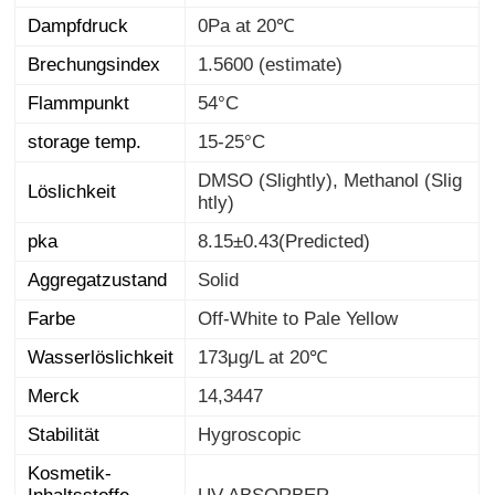
Dampfdruck
0Pa at 20℃
Brechungsindex
1.5600 (estimate)
Flammpunkt
54°C
storage temp.
15-25°C
DMSO (Slightly), Methanol (Slig
Löslichkeit
htly)
pka
8.15±0.43(Predicted)
Aggregatzustand
Solid
Farbe
Off-White to Pale Yellow
Wasserlöslichkeit
173μg/L at 20℃
Merck
14,3447
Stabilität
Hygroscopic
Kosmetik-
Inhaltsstoffe